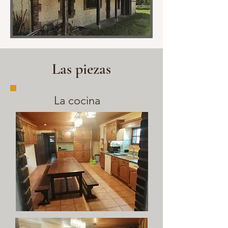
Las piezas
La cocina