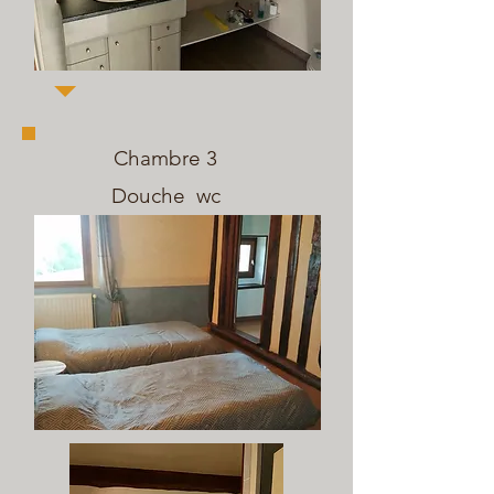
Chambre 3
Douche wc